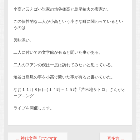
小高と云えば小説家の埴谷雄高と島尾敏夫の実家だ。
この個性的な二人が小高という小さな町に関わっているとい
うのは
興味深い。
二人に付いての文学館が有ると聞いた事がある。
二人のフアンの僕は一度は訪れてみたいと思っている。
埴谷は島尾の事を小高で聞いた事が有ると書いていた。
なお１１月８日(土)１４時～１５時「苫米地サトロ」さんがオ
ープニング
ライブを開催します。
投稿ナビゲーション
←
神代文字「ホツマ文
喜多方
→