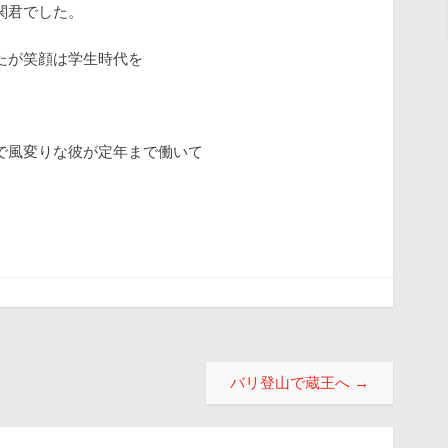
関君でした。
たが笑顔は学生時代を
で風変りな彼が定年まで働いて
バリ登山で蔵王へ
→