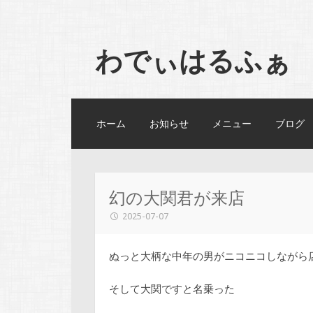
わでぃはるふぁ
コンテンツへスキップ
ホーム
お知らせ
メニュー
ブログ
幻の大関君が来店
2025-07-07
ぬっと大柄な中年の男がニコニコしながら
そして大関ですと名乗った