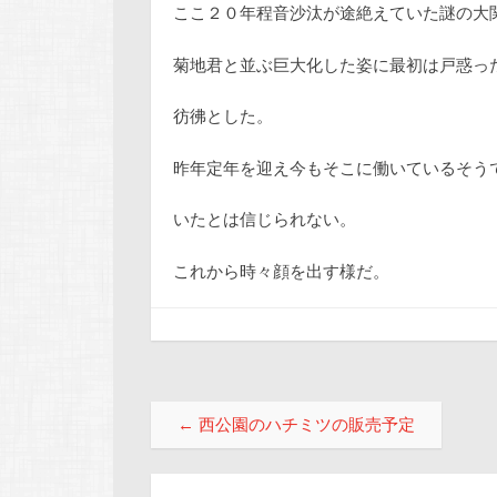
ここ２０年程音沙汰が途絶えていた謎の大
菊地君と並ぶ巨大化した姿に最初は戸惑っ
彷彿とした。
昨年定年を迎え今もそこに働いているそう
いたとは信じられない。
これから時々顔を出す様だ。
投稿ナビゲーション
←
西公園のハチミツの販売予定