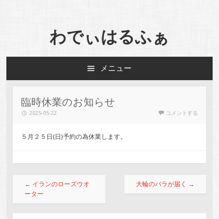
わでぃはるふぁ
メニュー
コンテンツへスキップ
臨時休業のお知らせ
2025-05-22
コメントする
５月２５日(日)予約の為休業します。
投稿ナビゲーション
←
イランのローズウオ
大輪のバラが届く
→
ーター