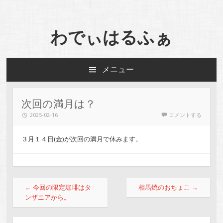
わでぃはるふぁ
メニュー
コンテンツへスキップ
次回の満月は？
2025-02-16
コメントする
３月１４日(金)が次回の満月で休みます。
投稿ナビゲーション
←
今回の限定珈琲はタ
相馬焼のおちょこ
→
ンザニアから。