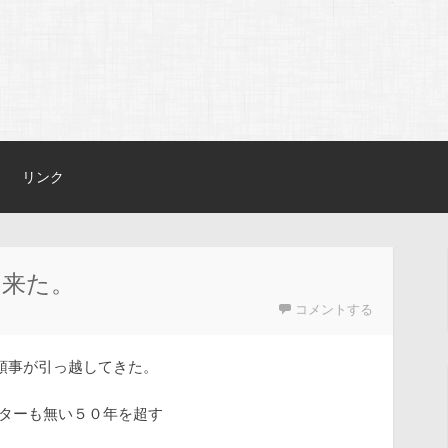
リンク
に来た。
コメントする
領事が引っ越してきた。
ーターも無い５０年を超す