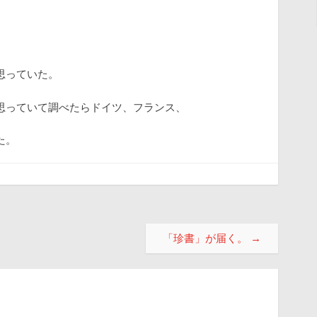
思っていた。
思っていて調べたらドイツ、フランス、
た。
「珍書」が届く。
→