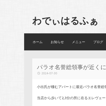
わでぃはるふぁ
コンテンツへスキップ
ホーム
お知らせ
メニュー
ブログ
パラオ名誉総領事が近く
2024-07-30
小出氏が棲むアパートに最近パラオ名誉総
当店から歩いて2,3分の所に在るエレヴェ