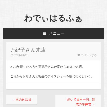
わでぃはるふぁ
メニュー
コンテンツへスキップ
万紀子さん来店
2024-03-11
コメントする
2，3年振りだろうか万紀子さんが変わらぬ姿で来店。
これからお母さんと羽生のアイスショーを観に行くという。
投稿ナビゲーション
←
次の休店日
「歩いて日本一周」達
成の平井君
→