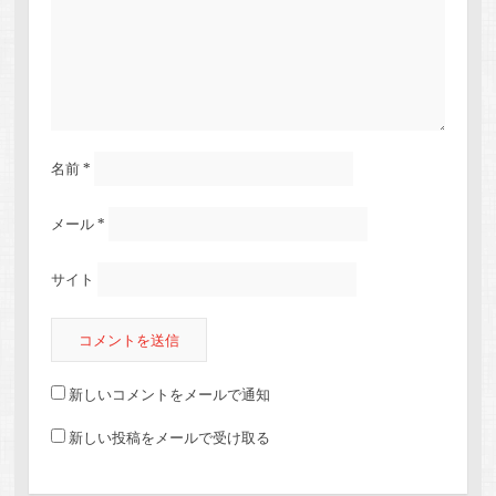
名前
*
メール
*
サイト
新しいコメントをメールで通知
新しい投稿をメールで受け取る