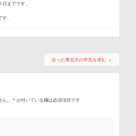
６日までです。
です。
尖った東北大の学生を求む
→
せん。
*
が付いている欄は必須項目です