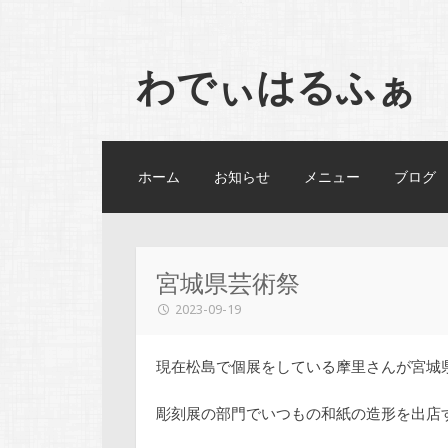
わでぃはるふぁ
コンテンツへスキップ
ホーム
お知らせ
メニュー
ブログ
宮城県芸術祭
2023-09-19
現在松島で個展をしている摩里さんが宮城
彫刻展の部門でいつもの和紙の造形を出店