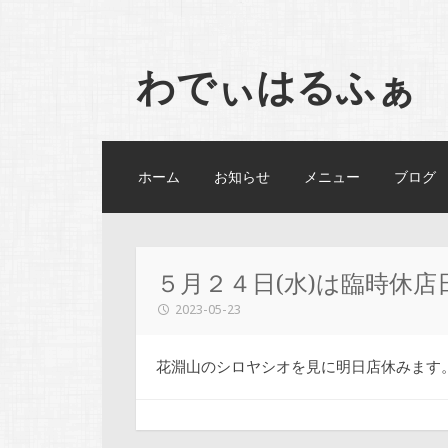
わでぃはるふぁ
コンテンツへスキップ
ホーム
お知らせ
メニュー
ブログ
５月２４日(水)は臨時休店
2023-05-23
花淵山のシロヤシオを見に明日店休みます