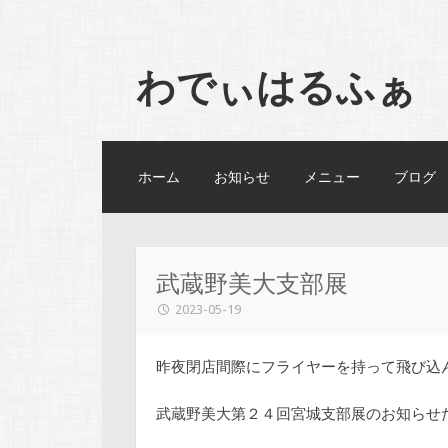
わでぃはるふぁ
コンテンツへスキップ
ホーム
お知らせ
メニュー
ブログ
武蔵野美大支部展
2023-05-19
昨夜閉店間際にフライヤーを持って飛び込
武蔵野美大第２４回宮城支部展のお知らせ