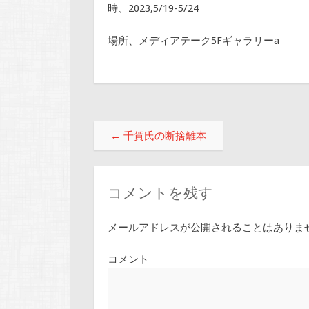
時、2023,5/19-5/24
場所、メディアテーク5Fギャラリーa
投稿ナビゲーション
←
千賀氏の断捨離本
コメントを残す
メールアドレスが公開されることはありま
コメント