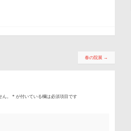
春の院展
→
せん。
*
が付いている欄は必須項目です