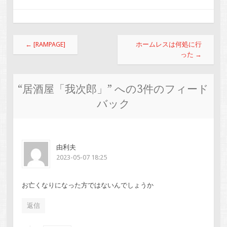
投稿ナビゲーション
←
[RAMPAGE]
ホームレスは何処に行
った
→
“
居酒屋「我次郎」
” への3件のフィード
バック
由利夫
2023-05-07 18:25
お亡くなりになった方ではないんでしょうか
返信