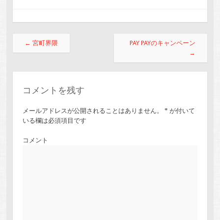
投稿ナビゲーション
←
宮町界隈
PAY PAYのキャンペーン
→
コメントを残す
メールアドレスが公開されることはありません。
*
が付いて
いる欄は必須項目です
コメント