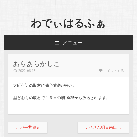
わでぃはるふぁ
メニュー
コンテンツへスキップ
あらあらかしこ
2022-06-13
コメントする
大町付近の取材に仙台放送が来た。
型どおりの取材で１６日の朝10:25から放送されます。
投稿ナビゲーション
←
バー共犯者
ナベさん明日来店
→