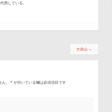
で代用している。
大岩山
→
せん。
*
が付いている欄は必須項目です